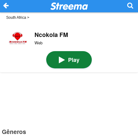
South Africa
>
Ncokola FM
Web
Play
Gêneros