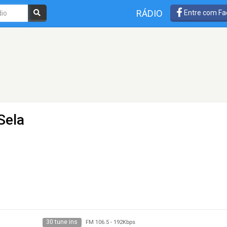
RÁDIO
Entre com Fa
Sela
30 tune ins
FM 106.5
-
192Kbps