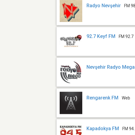
Radyo Nevşehir
FM 98
92.7 Keyf FM
FM 92.7
Nevşehir Radyo Meg
Rengarenk FM
Web
Kapadokya FM
FM 94