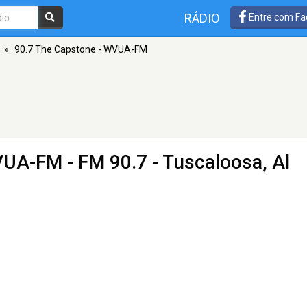
RÁDIO
Entre com Fa
»
90.7 The Capstone - WVUA-FM
WVUA-FM
- FM 90.7 - Tuscaloosa, Al