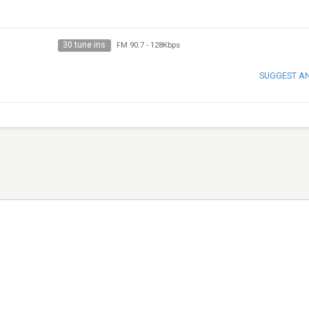
30 tune ins
FM 90.7
-
128Kbps
SUGGEST A