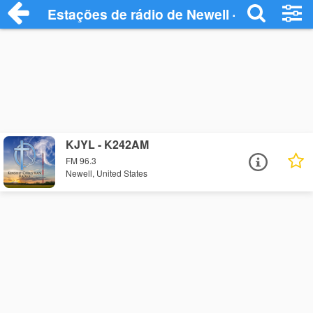
Estações de rádio de Newell - Ouça Onli
KJYL - K242AM
FM 96.3
Newell, United States