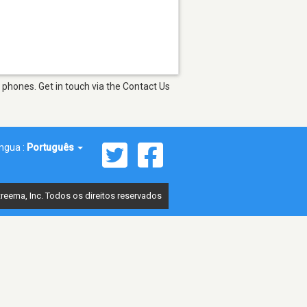
 phones. Get in touch via the Contact Us
íngua :
Português
reema, Inc. Todos os direitos reservados