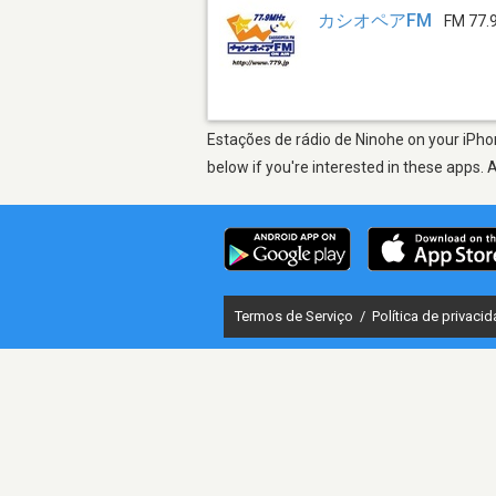
カシオペアFM
FM 77.
Estações de rádio de Ninohe on your iPhon
below if you're interested in these apps. 
Termos de Serviço
/
Política de privaci