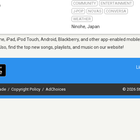
COMMUNITY
ENTERTAINMENT
9
J-POP
NOVAS
CONVERSA
WEATHER
Ninohe
,
Japan
e, iPad, iPod Touch, Android, Blackberry, and other app-enabled mobile
Also, find the top new songs, playlists, and music on our website!
L
dade
/
Copyright Policy
/
AdChoices
© 2026 St