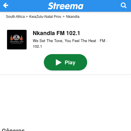
South Africa
>
KwaZulu-Natal Prov.
>
Nkandla
Nkandla FM 102.1
We Set The Tone, You Feel The Heat · FM ·
102.1
Play
Gêneros