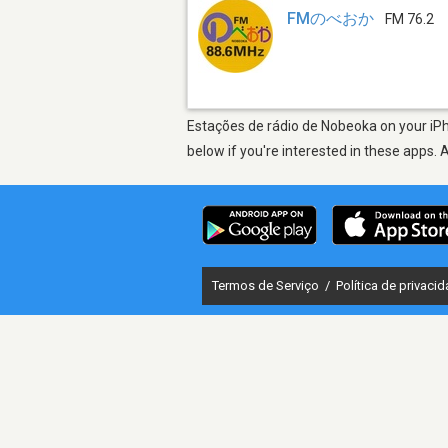
FMのべおか
FM 76.2
Estações de rádio de Nobeoka on your iPh
below if you're interested in these apps. 
Termos de Serviço
/
Política de privaci