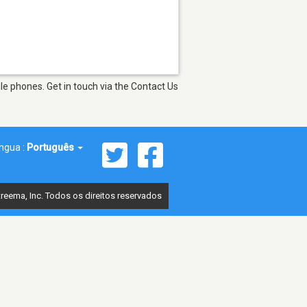
e phones. Get in touch via the Contact Us
íngua :
Português
reema, Inc. Todos os direitos reservados