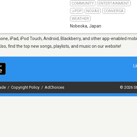
COMMUNITY
ENTERTAINMENT
J-POP
NOVAS
CONVERSA
WEATHER
Nobeoka
,
Japan
one, iPad, iPod Touch, Android, Blackberry, and other app-enabled mobil
Also, find the top new songs, playlists, and music on our website!
L
dade
/
Copyright Policy
/
AdChoices
© 2026 St