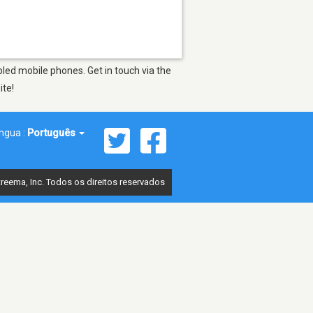
led mobile phones. Get in touch via the
ite!
íngua :
Português
reema, Inc. Todos os direitos reservados