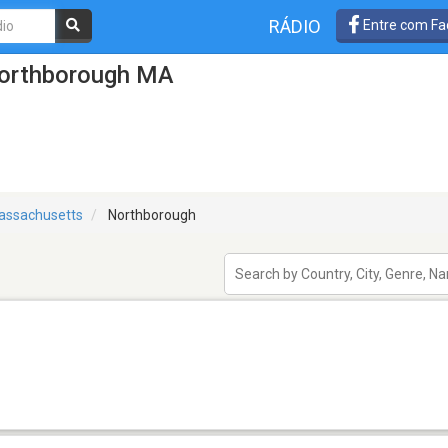
RÁDIO
Entre com Fa
Northborough MA
assachusetts
Northborough