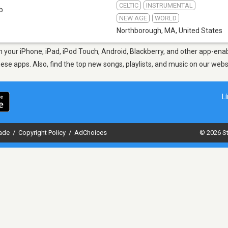
CELTIC
INSTRUMENTAL
b
NEW AGE
WORLD
Northborough, MA
,
United States
your iPhone, iPad, iPod Touch, Android, Blackberry, and other app-enab
hese apps. Also, find the top new songs, playlists, and music on our webs
L
dade
/
Copyright Policy
/
AdChoices
© 2026 St