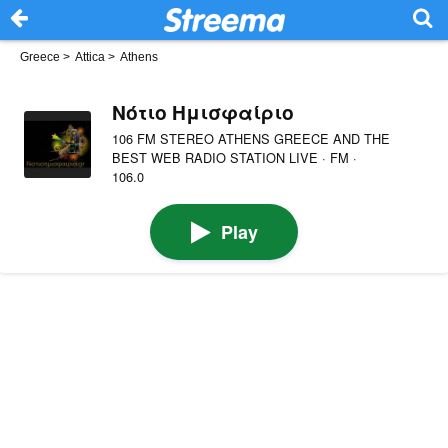
Greece
>
Attica
>
Athens
Νότιο Ημισφαίριο
106 FM STEREO ATHENS GREECE AND THE
BEST WEB RADIO STATION LIVE · FM ·
106.0
Play