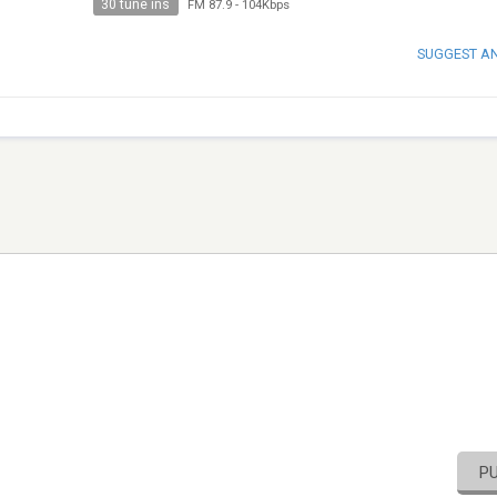
30 tune ins
FM 87.9
-
104Kbps
SUGGEST A
P