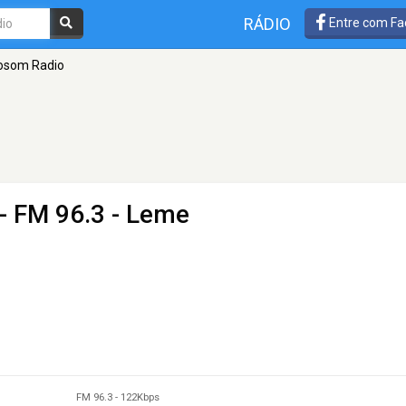
RÁDIO
Entre com Fa
osom Radio
- FM 96.3 - Leme
FM 96.3
-
122Kbps