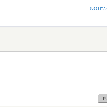
SUGGEST A
P