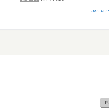
30 tune ins
FM 97.5
-
512Kbps
SUGGEST A
P