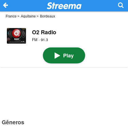
France
>
Aquitaine
>
Bordeaux
O2 Radio
FM · 91.3
Play
Gêneros