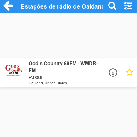
Estações de rádio de Oakland - Ouça Onl
God's Country 89FM - WMDR-
FM
FM 88.9
Oakland, United States