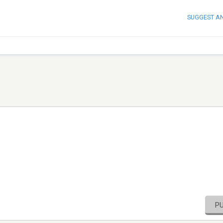
SUGGEST A
P