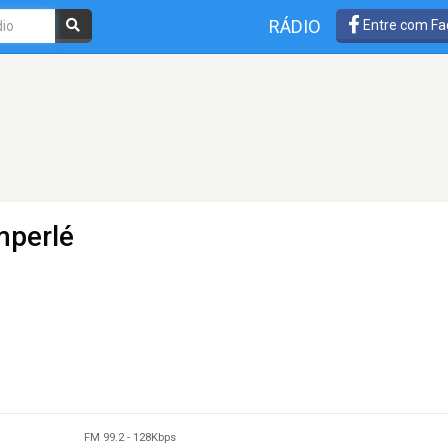
RÁDIO
Entre com Fa
mperlé
FM 99.2
-
128Kbps