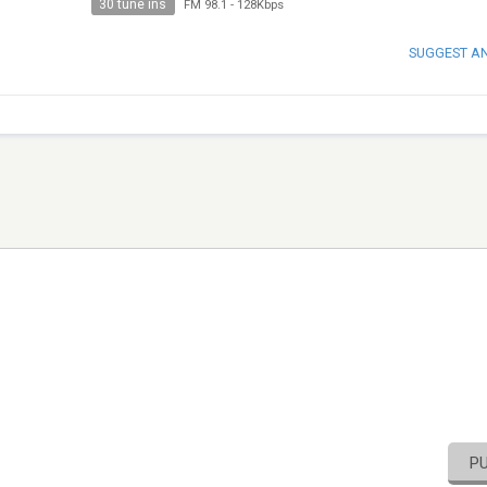
30 tune ins
FM 98.1
-
128Kbps
SUGGEST A
P