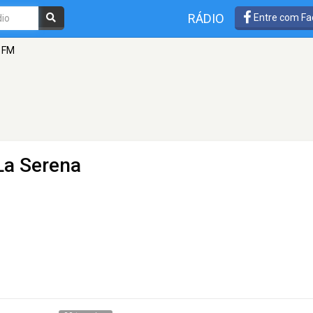
RÁDIO
Entre com Fa
 FM
La Serena