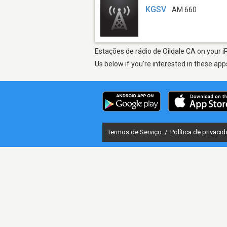
KGSV
AM 660
Estações de rádio de Oildale CA on your i
Us below if you're interested in these app
Termos de Serviço
/
Política de privaci