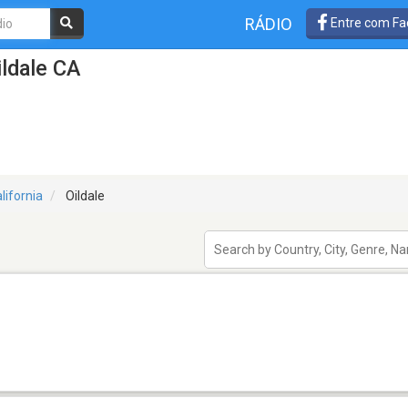
RÁDIO
Entre com Fa
ldale CA
lifornia
Oildale