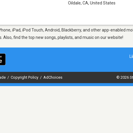
Oildale, CA
,
United States
Phone, iPad, iPod Touch, Android, Blackberry, and other app-enabled mob
s. Also, find the top new songs, playlists, and music on our website!
L
dade
/
Copyright Policy
/
AdChoices
© 2026 St