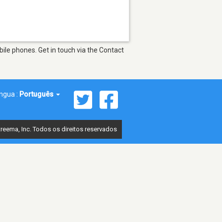
ile phones. Get in touch via the Contact
íngua :
Português
reema, Inc. Todos os direitos reservados