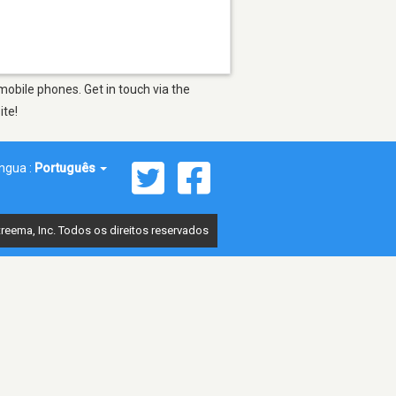
obile phones. Get in touch via the
ite!
íngua :
Português
reema, Inc. Todos os direitos reservados