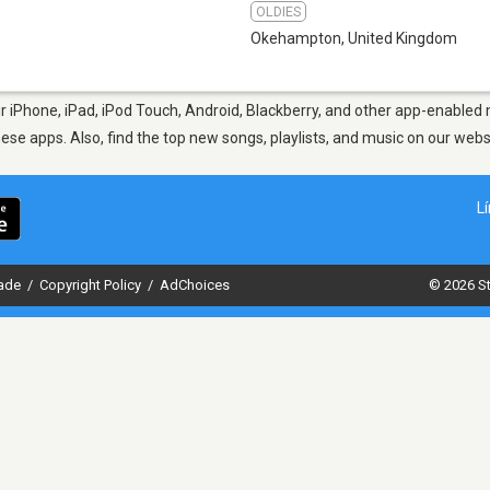
OLDIES
Okehampton
,
United Kingdom
iPhone, iPad, iPod Touch, Android, Blackberry, and other app-enabled m
hese apps. Also, find the top new songs, playlists, and music on our webs
L
dade
/
Copyright Policy
/
AdChoices
© 2026 St