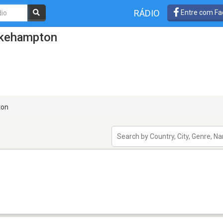
RÁDIO
Entre com Fa
Okehampton
on