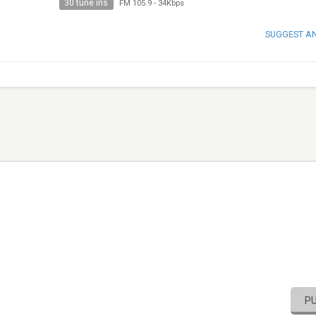
30 tune ins
FM 105.9
-
34Kbps
SUGGEST A
P