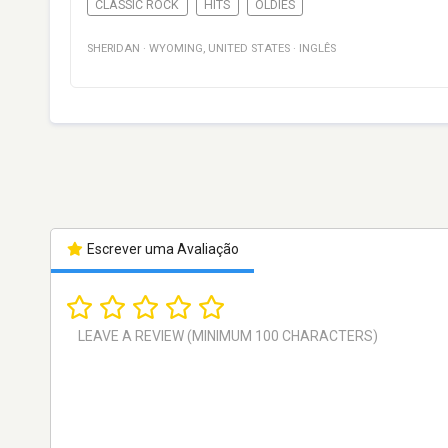
CLASSIC ROCK
HITS
OLDIES
SHERIDAN
·
WYOMING
,
UNITED STATES
·
INGLÊS
Escrever uma Avaliação