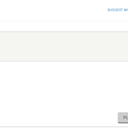
SUGGEST A
P