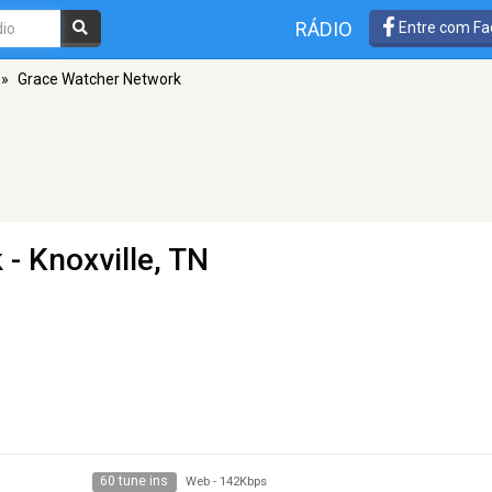
RÁDIO
Entre com Fa
»
Grace Watcher Network
k
- Knoxville, TN
60 tune ins
Web
-
142Kbps