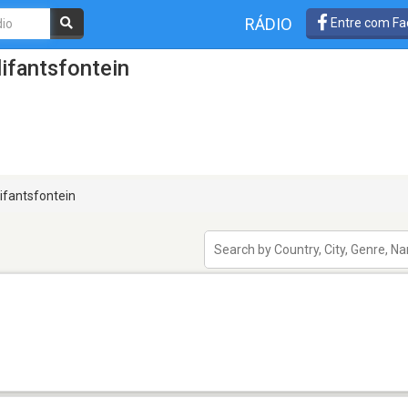
RÁDIO
Entre com Fa
ifantsfontein
ifantsfontein