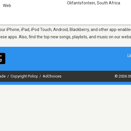
Olifantsfontein
,
South Africa
Web
our iPhone, iPad, iPod Touch, Android, Blackberry, and other app-enable
hese apps. Also, find the top new songs, playlists, and music on our webs
L
dade
/
Copyright Policy
/
AdChoices
© 2026 St