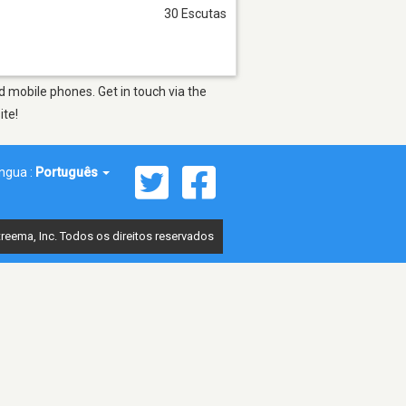
30 Escutas
d mobile phones. Get in touch via the
ite!
íngua :
Português
reema, Inc. Todos os direitos reservados