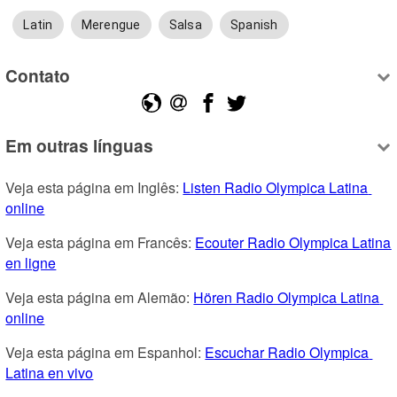
Latin
Merengue
Salsa
Spanish
Contato
Em outras línguas
Veja esta página em Inglês: 
Listen Radio Olympica Latina 
online
Veja esta página em Francês: 
Ecouter Radio Olympica Latina 
en ligne
Veja esta página em Alemão: 
Hören Radio Olympica Latina 
online
Veja esta página em Espanhol: 
Escuchar Radio Olympica 
Latina en vivo