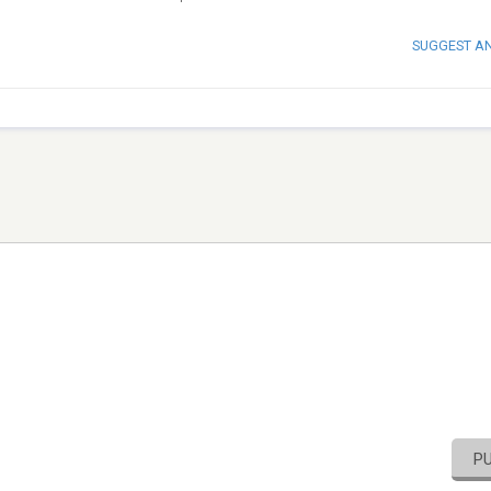
SUGGEST A
P