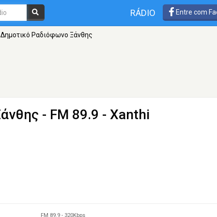
RÁDIO
Entre com Fa
Δημοτικό Ραδιόφωνο Ξάνθης
Ξάνθης
- FM 89.9 - Xanthi
FM 89.9
-
320Kbps