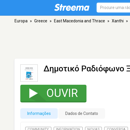
Europa
»
Greece
»
East Macedonia and Thrace
»
Xanthi
»
Δημοτικό Ραδιόφωνο 
OUVIR
Informações
Dados de Contato
COMMUNITY
INFORMATION
NOVAS
CONVERSA