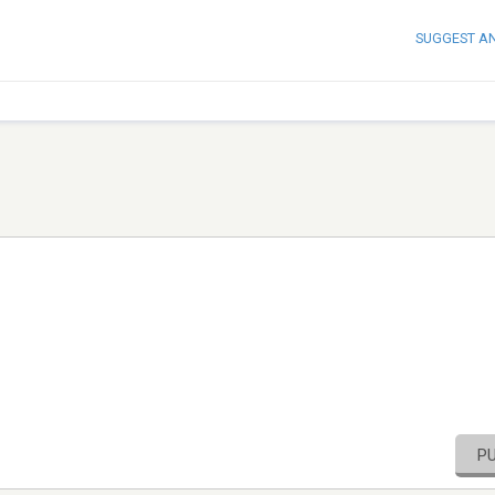
SUGGEST A
P