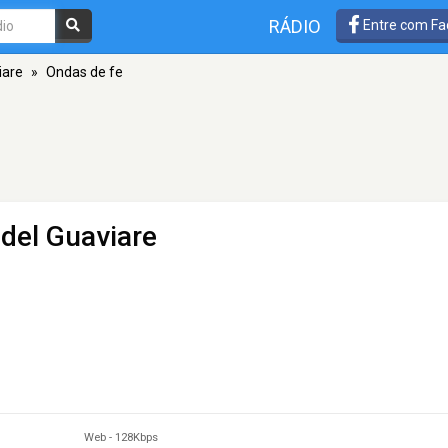
RÁDIO
Entre com Fa
iare
»
Ondas de fe
del Guaviare
Web
-
128Kbps