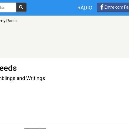
RÁDIO
Entre com Fa
my Radio
Leeds
mblings and Writings