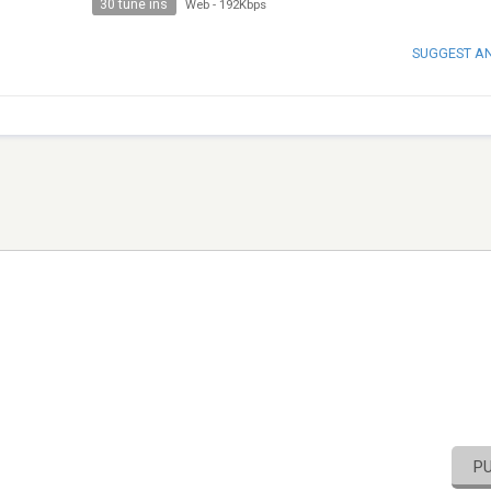
30 tune ins
Web
-
192Kbps
SUGGEST A
P