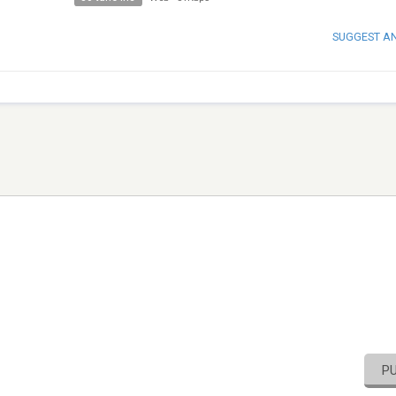
SUGGEST A
P