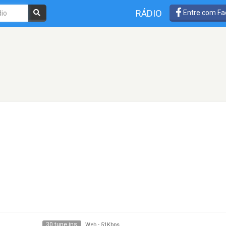
RÁDIO
Entre com Fa
30 tune ins
Web
-
51Kbps