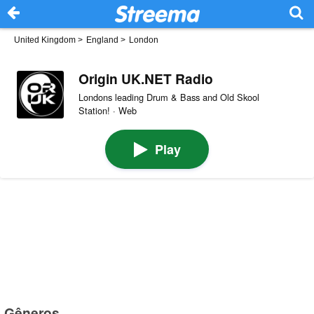
United Kingdom
>
England
>
London
Origin UK.NET Radio
Londons leading Drum & Bass and Old Skool
Station! · Web
Play
Gêneros