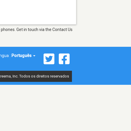
phones. Get in touch via the Contact Us
íngua :
Português
reema, Inc. Todos os direitos reservados