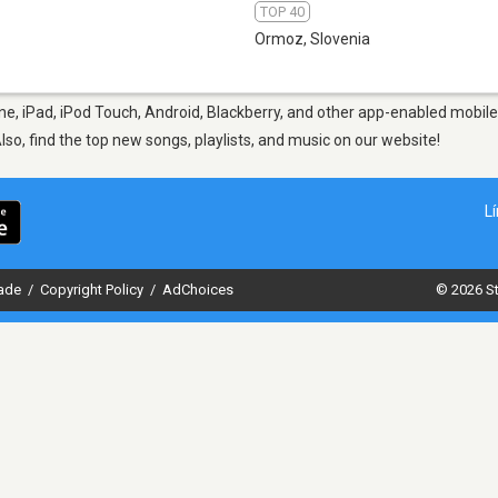
TOP 40
Ormoz
,
Slovenia
e, iPad, iPod Touch, Android, Blackberry, and other app-enabled mobile 
Also, find the top new songs, playlists, and music on our website!
L
dade
/
Copyright Policy
/
AdChoices
© 2026 St