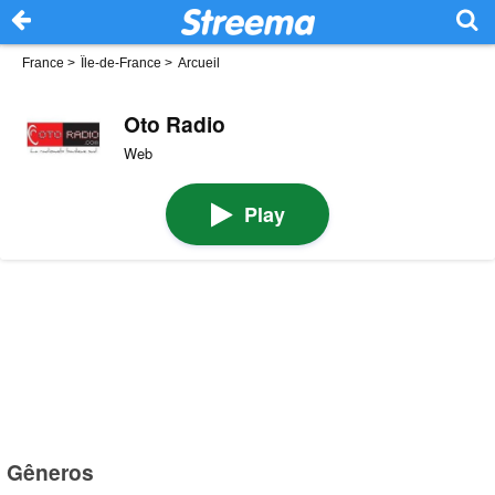
France
>
Île-de-France
>
Arcueil
Oto Radio
Web
Play
Gêneros