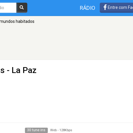
RÁDIO
Entre com Fa
 mundos habitados
os
- La Paz
30 tune ins
Web
-
128Kbps