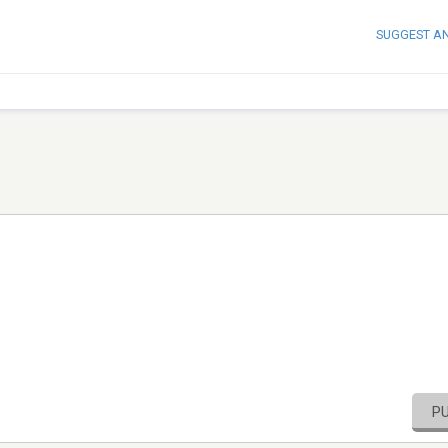
SUGGEST A
P