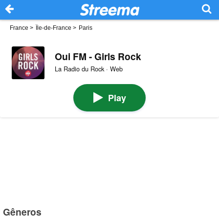
France
>
Île-de-France
>
Paris
Oui FM - Girls Rock
La Radio du Rock · Web
Play
Gêneros