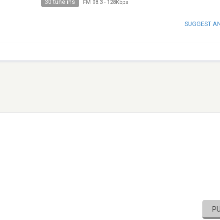
30 tune ins
FM 98.3
-
128Kbps
SUGGEST A
P