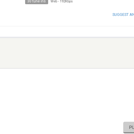
30 tune ins
Web
-
192Kbps
SUGGEST A
P