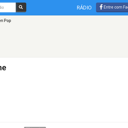
RÁDIO
Entre com Fa
en Pop
me