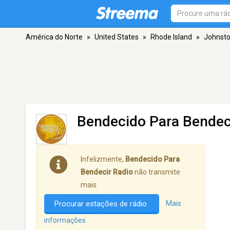
América do Norte
»
United States
»
Rhode Island
»
Johnst
Bendecido Para Bendec
Infelizmente,
Bendecido Para
Bendecir Radio
não transmite
mais.
Procurar estações de rádio
Mais
informações