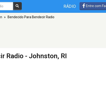
RÁDIO
Entre com Fa
on
»
Bendecido Para Bendecir Radio
ir Radio
- Johnston, RI