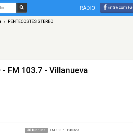
RÁDIO
Entre com Fa
a
»
PENTECOSTES STEREO
O
- FM 103.7 - Villanueva
30 tune ins
FM 103.7
-
128Kbps