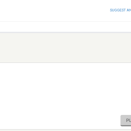
SUGGEST A
P