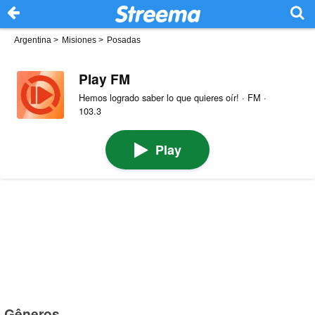
Argentina
>
Misiones
>
Posadas
Play FM
Hemos logrado saber lo que quieres oír! · FM ·
103.3
Play
Gêneros