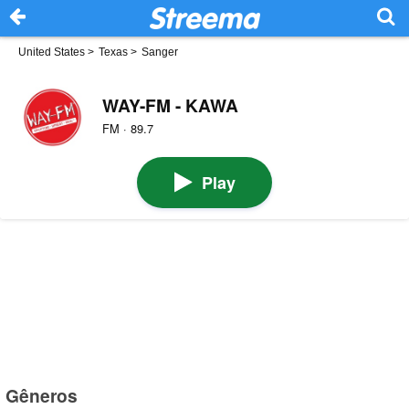
United States
>
Texas
>
Sanger
WAY-FM - KAWA
FM · 89.7
Play
Gêneros