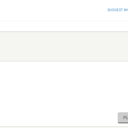
SUGGEST A
P