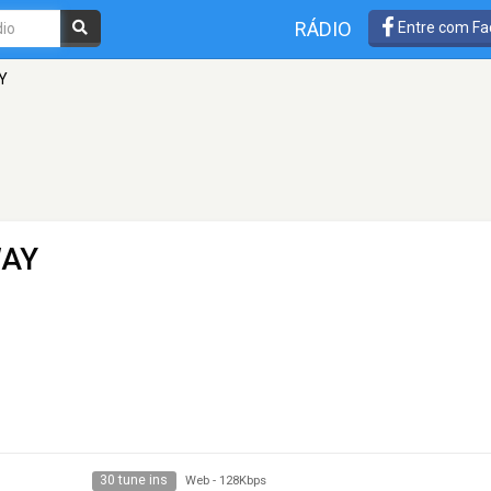
RÁDIO
Entre com Fa
Y
WAY
30 tune ins
Web
-
128Kbps