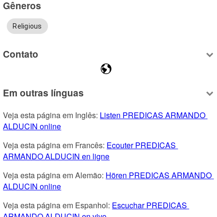
Gêneros
Religious
Contato
Em outras línguas
Veja esta página em Inglês: 
Listen PREDICAS ARMANDO 
ALDUCIN online
Veja esta página em Francês: 
Ecouter PREDICAS 
ARMANDO ALDUCIN en ligne
Veja esta página em Alemão: 
Hören PREDICAS ARMANDO 
ALDUCIN online
Veja esta página em Espanhol: 
Escuchar PREDICAS 
ARMANDO ALDUCIN en vivo