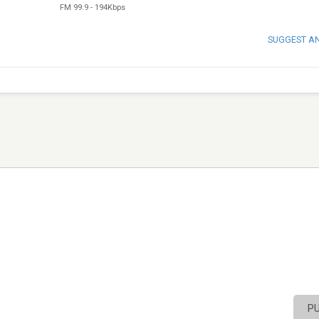
FM 99.9
-
194Kbps
SUGGEST A
P