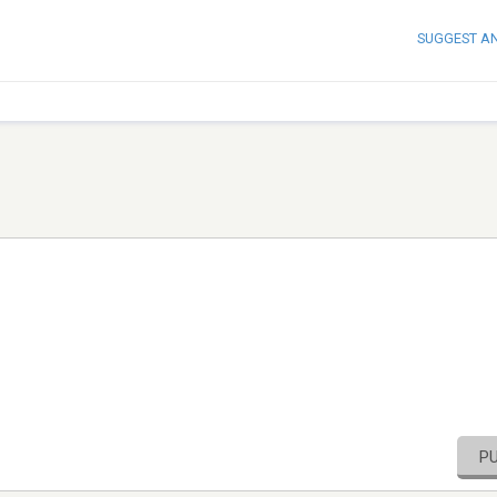
SUGGEST A
P