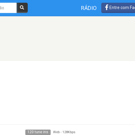
RÁDIO
Entre com Fa
120 tune ins
Web
-
128Kbps