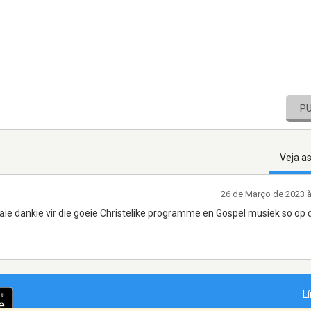
P
Veja a
26 de Março de 2023 
é baie dankie vir die goeie Christelike programme en Gospel musiek so op
L