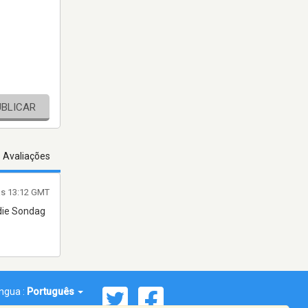
UBLICAR
s Avaliações
às 13:12 GMT
 die Sondag
íngua :
Português