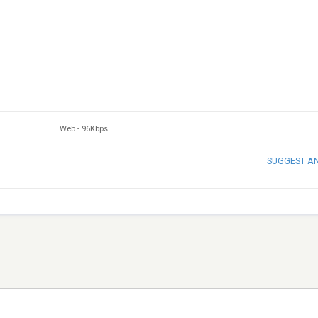
Web
-
96Kbps
SUGGEST A