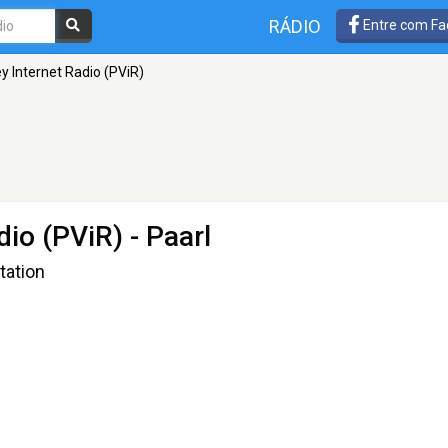
RÁDIO
Entre com Fa
ey Internet Radio (PViR)
dio (PViR)
- Paarl
tation