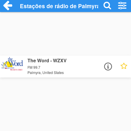
Estações de rádio de Palmyra - Ouça Onl
The Word - WZXV
FM 99.7
Palmyra, United States