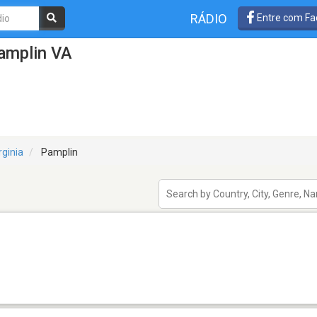
RÁDIO
Entre com Fa
amplin VA
rginia
Pamplin