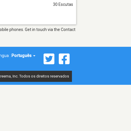
30 Escutas
bile phones. Get in touch via the Contact
íngua :
Português
reema, Inc. Todos os direitos reservados