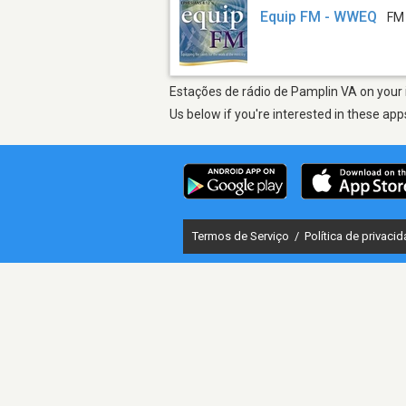
Equip FM - WWEQ
FM
Estações de rádio de Pamplin VA on your i
Us below if you're interested in these app
Termos de Serviço
/
Política de privaci