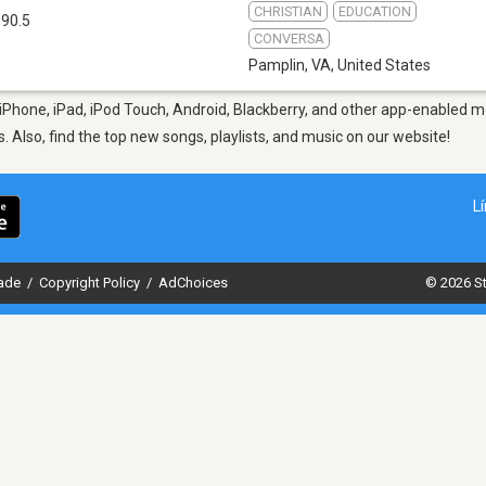
CHRISTIAN
EDUCATION
 90.5
CONVERSA
Pamplin, VA
,
United States
Phone, iPad, iPod Touch, Android, Blackberry, and other app-enabled mo
s. Also, find the top new songs, playlists, and music on our website!
L
dade
/
Copyright Policy
/
AdChoices
© 2026 St