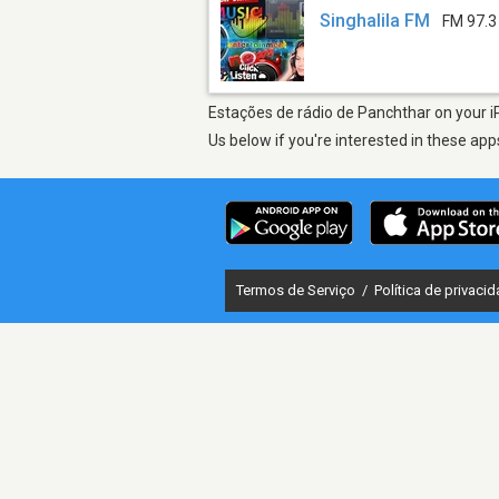
Singhalila FM
FM 97.3
Estações de rádio de Panchthar on your iP
Us below if you're interested in these app
Termos de Serviço
/
Política de privaci