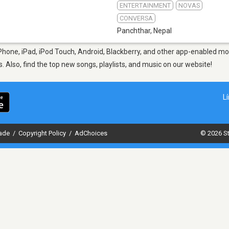
ENTERTAINMENT
NOVAS
CONVERSA
Panchthar
,
Nepal
hone, iPad, iPod Touch, Android, Blackberry, and other app-enabled mob
s. Also, find the top new songs, playlists, and music on our website!
L
dade
/
Copyright Policy
/
AdChoices
© 2026 St