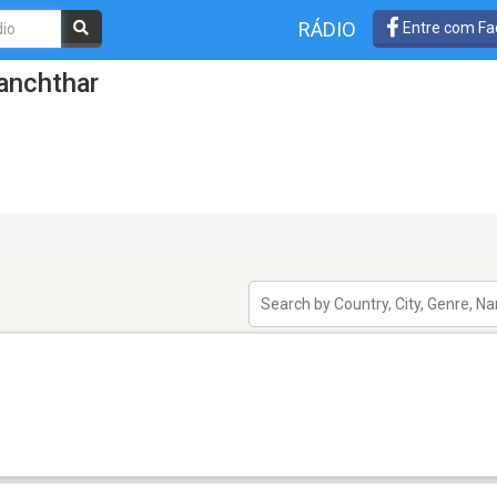
RÁDIO
Entre com Fa
anchthar