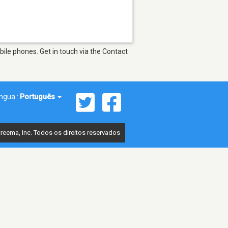
ile phones. Get in touch via the Contact
íngua :
Português
reema, Inc. Todos os direitos reservados