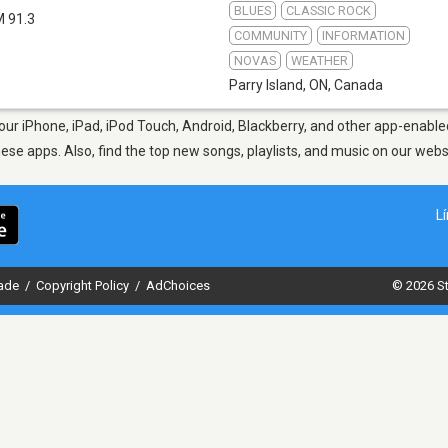
BLUES
CLASSIC ROCK
M 91.3
COMMUNITY
INFORMATION
NOVAS
WEATHER
Parry Island, ON
,
Canada
our iPhone, iPad, iPod Touch, Android, Blackberry, and other app-enable
hese apps. Also, find the top new songs, playlists, and music on our webs
L
dade
/
Copyright Policy
/
AdChoices
© 2026 St