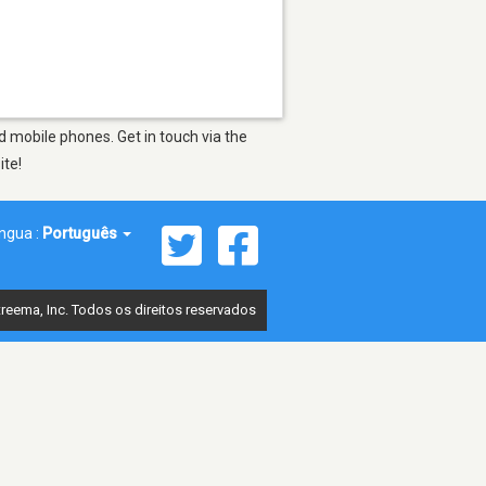
d mobile phones. Get in touch via the
ite!
íngua :
Português
reema, Inc. Todos os direitos reservados