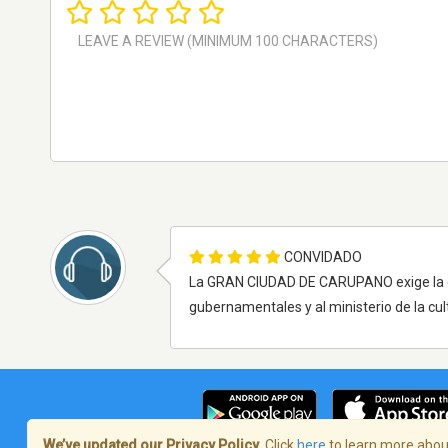
CONVIDADO
La GRAN CIUDAD DE CARUPANO exige la cu
gubernamentales y al ministerio de la cul
We’ve updated our Privacy Policy.
Click
here
to learn more about