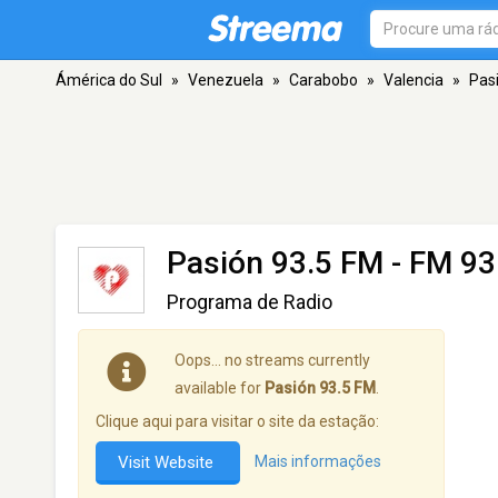
Ámérica do Sul
»
Venezuela
»
Carabobo
»
Valencia
»
Pasi
Pasión 93.5 FM
- FM 93.
Programa de Radio
Oops… no streams currently
available for
Pasión 93.5 FM
.
Clique aqui para visitar o site da estação:
Visit Website
Mais informações