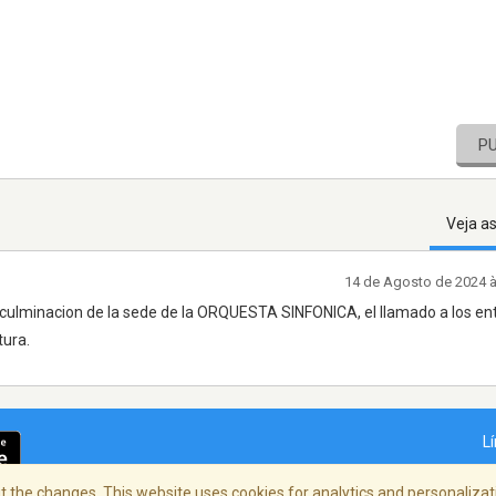
P
Veja a
14 de Agosto de 2024 
lminacion de la sede de la ORQUESTA SINFONICA, el llamado a los en
tura.
L
 the changes. This website uses cookies for analytics and personalizati