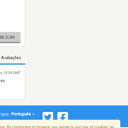
UBLICAR
s Avaliações
às 15:39 GMT
tes
íngua :
Português
on. By continuing to browse, you agree to our use of cookies, as