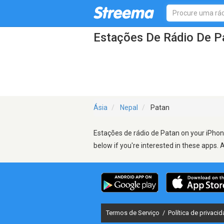
Estações De Rádio De P
Ásia
Nepal
Patan
Estações de rádio de Patan on your iPhone
below if you're interested in these apps. 
Termos de Serviço
/
Política de privaci