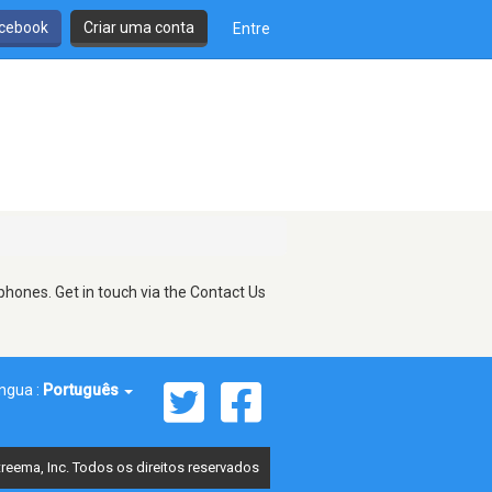
cebook
Criar uma conta
Entre
phones. Get in touch via the Contact Us
íngua :
Português
reema, Inc. Todos os direitos reservados