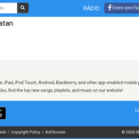
RÁDIO
Entre com Fa
atan
, iPad, iPod Touch, Android, Blackberry, and other app-enabled mobile 
Also, find the top new songs, playlists, and music on our website!
L
dade
/
Copyright Policy
/
AdChoices
© 2026 St